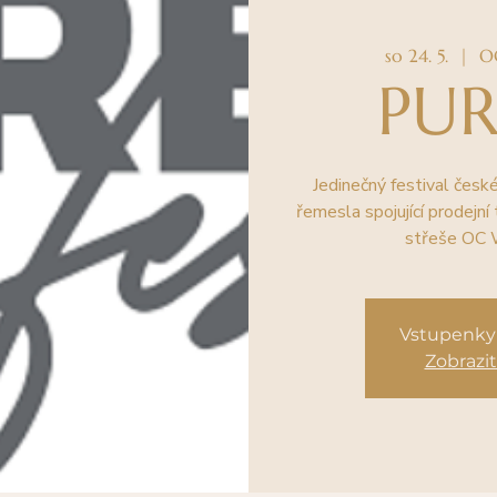
so 24. 5.
  |  
O
PUR
Jedinečný festival česk
řemesla spojující prodejní 
střeše OC 
Vstupenky 
Zobrazit