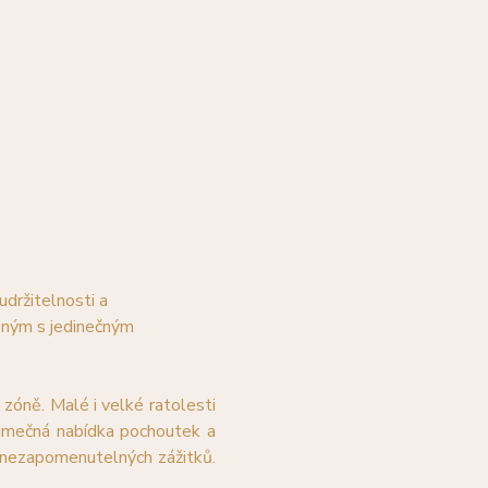
držitelnosti a 
eným s jedinečným 
óně. Malé i velké ratolesti 
ýjimečná nabídka pochoutek a 
nezapomenutelných zážitků. 