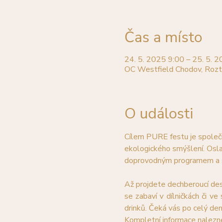
Čas a místo
24. 5. 2025 9:00 – 25. 5. 
OC Westfield Chodov, Rozt
O události
Cílem PURE festu je společn
ekologického smýšlení. Osl
doprovodným programem a 
Až projdete dechberoucí des
se zabaví v dílničkách či ve
drinků. Čeká vás po celý d
Kompletní informace nalez