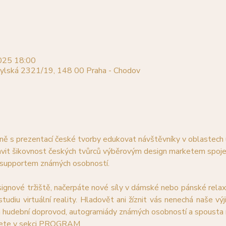
2025 18:00
ylská 2321/19, 148 00 Praha - Chodov
ě s prezentací české tvorby edukovat návštěvníky v oblastech u
avit šikovnost českých tvůrců výběrovým design marketem spoj
supportem známých osobností.
ignové tržiště, načerpáte nové síly v dámské nebo pánské relax z
 studiu virtuální reality. Hladovět ani žíznit vás nenechá naše v
en hudební doprovod, autogramiády známých osobností a spousta 
nete v sekci PROGRAM.