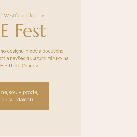
C Westfield Chodov
E Fest
ého designu, módy a poctivého
trh a nevšední kulturní zážitky na
Westfield Chodov.
nejsou v prodeji
 další události