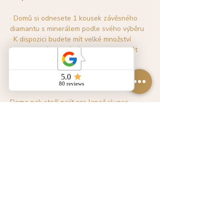
· Domů si odnesete 1 kousek závěsného 
diamantu s minerálem podle svého výběru
· K dispozici budete mít velké množství 
komponentů a korálků, abyste mohli dát 
průchod své vlastní fantazii.
· Naučím vás jednoduchou techniku 
ketlování a práci s trubičkami Himmeli
Doma pak stačí najít pro lapač slunce 
vhodné místo s dostatkem slunečního 
světla a prostě jej necháte "dělat svou 
práci"...
Více zde >
Sdílet událost