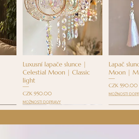
Quick View
Q
Luxusní lapače slunce |
Lapač slunc
Celestial Moon | Classic
Moon | Mi
light
Price
CZK 590.00
Price
CZK 950.00
MOŽNOSTI DOP
MOŽNOSTI DOPRAVY
NOVINKA
BESTSELLER
Opět sklade
BESTSELLER