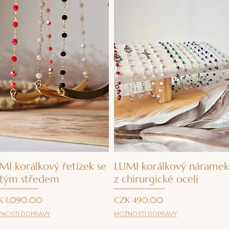
Quick View
Quick View
MI korálkový řetízek se
LUMI korálkový náramek
atým středem
z chirurgické oceli
ce
Price
K 1,090.00
CZK 490.00
NOSTI DOPRAVY
MOŽNOSTI DOPRAVY