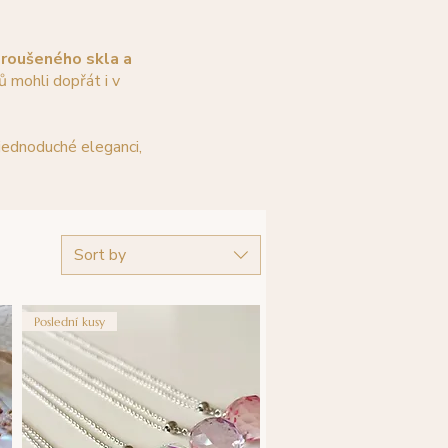
broušeného skla a
ů mohli dopřát i v
 jednoduché eleganci,
Sort by
Poslední kusy