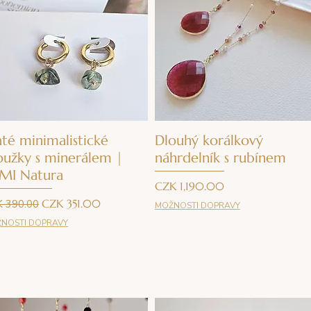
Quick View
Quick View
até minimalistické
Dlouhý korálkový
oužky s minerálem |
náhrdelník s rubínem
MI Natura
Price
CZK 1,190.00
ular Price
Sale Price
CZK 351.00
 390.00
MOŽNOSTI DOPRAVY
NOSTI DOPRAVY