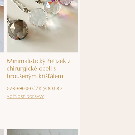
Quick View
Minimalistický řetízek z
chirurgické oceli s
broušeným křišťálem
Regular Price
Sale Price
CZK 500.00
CZK 590.00
MOŽNOSTI DOPRAVY