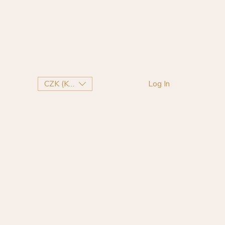
CZK (Kč)
Log In
m
Odstoupení od smlouvy