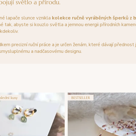
ojují světlo a přírodu.
né lapače slunce vznikla
kolekce ručně vyráběných šperků z 
né tak, abyste si kouzlo světla a jemnou energii přírodních kamen
kdekoliv.
kem precizní ruční práce a je určen ženám, které dávají přednost
, smysluplnému a nadčasovému designu.
slední kusy
BESTSELLER