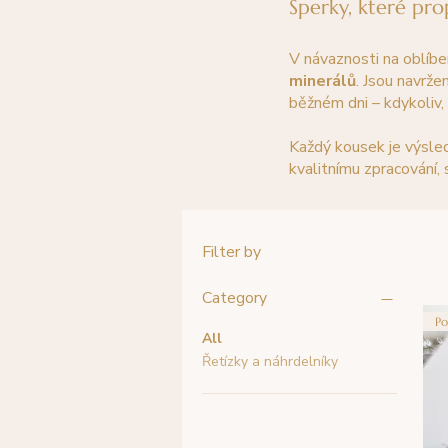
Šperky, které prop
V návaznosti na oblíbe
minerálů
. Jsou navrže
běžném dni – kdykoliv, 
Každý kousek je výsled
kvalitnímu zpracování
Filter by
Category
Po
All
Řetízky a náhrdelníky