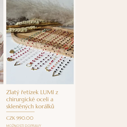
Quick View
Zlatý řetízek LUMI z
chirurgické oceli a
skleněných korálků
Price
CZK 990.00
MOŽNOSTI DOPRAVY