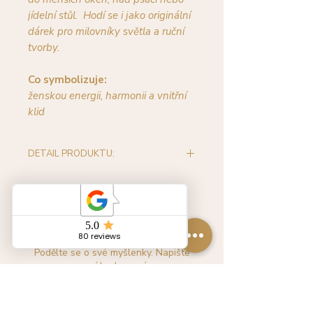
jídelní stůl. Hodí se i jako originální
dárek pro milovníky světla a ruční
tvorby.
Co symbolizuje:
ženskou energii, harmonii a vnitřní
klid
DETAIL PRODUKTU:
Použitý materiál:
pozlacené kruhy o průměru 8 a 5
cm
Feng Shui křišťál o průměru 22 mm
Zatím žádné hodnocení
broušené korálky ze skla
Podělte se o své myšlenky. Napište
mix bižuterních komponentů
první hodnocení.
pozlacený drát
Baleno dárkově.
Délka závěsu cca 18 cm.
Napsat recenzi
Určeno k dekoračním účelům do