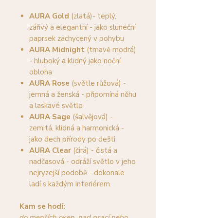
AURA Gold
(zlatá)- teplý,
zářivý a elegantní - jako sluneční
paprsek zachycený v pohybu
AURA Midnight
(tmavě modrá)
- hluboký a klidný jako noční
obloha
AURA Rose
(světle růžová) -
jemná a ženská - připomíná něhu
a laskavé světlo
AURA Sage
(šalvějová) -
zemitá, klidná a harmonická -
jako dech přírody po dešti
AURA Clear
(čirá) - čistá a
nadčasová - odráží světlo v jeho
nejryzejší podobě - dokonale
ladí s každým interiérem
Kam se hodí:
do menších oken, nad psací nebo