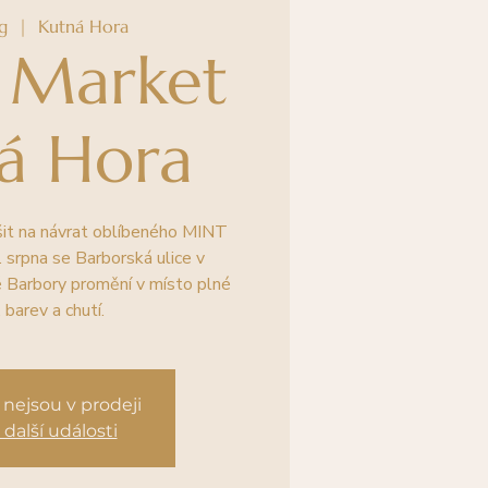
g
  |  
Kutná Hora
 Market
á Hora
it na návrat oblíbeného MINT
 srpna se Barborská ulice v
 Barbory promění v místo plné
 barev a chutí.
nejsou v prodeji
 další události