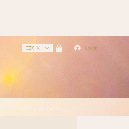
CZK (Kč)
Log In
m
Odstoupení od smlouvy