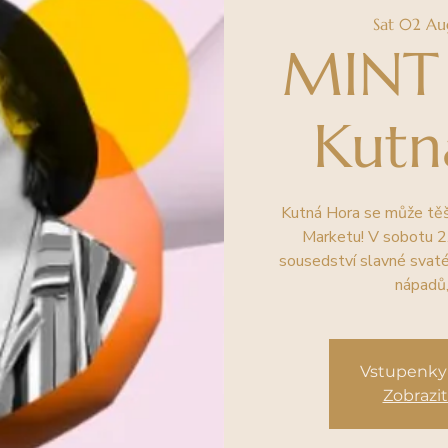
Sat 02 Au
MINT
Kutn
Kutná Hora se může těš
Marketu! V sobotu 2.
sousedství slavné svaté
nápadů,
Vstupenky 
Zobrazit