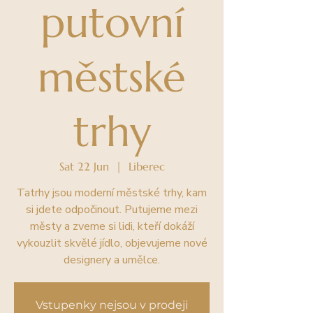
putovní
městské
trhy
Sat 22 Jun
  |  
Liberec
Tatrhy jsou moderní městské trhy, kam
si jdete odpočinout. Putujeme mezi
městy a zveme si lidi, kteří dokáží
vykouzlit skvělé jídlo, objevujeme nové
designery a umělce.
Vstupenky nejsou v prodeji