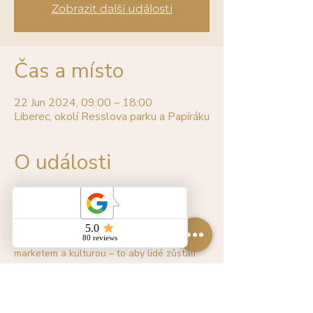
Zobrazit další události
Čas a místo
22 Jun 2024, 09:00 – 18:00
Liberec, okolí Resslova parku a Papíráku
O události
Podstatou tatrhů je propojení několika 
prvků do jednoho. Kombinujeme design 
market s bleším trhem – to aby se z tatrhů 
nestala bublina pro smetánku, s food 
marketem a kulturou – to aby lidé zůstali 
celý den a nikam nespěchali.