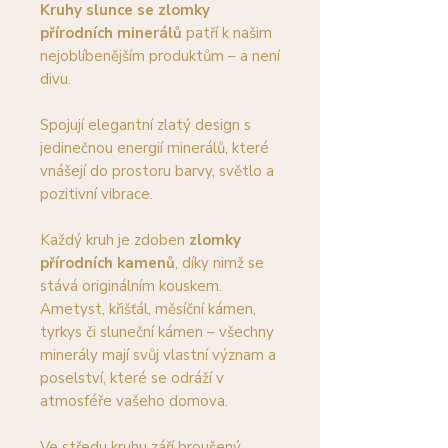
Kruhy slunce se zlomky
přírodních minerálů
patří k našim
nejoblíbenějším produktům – a není
divu.
Spojují elegantní zlatý design s
jedinečnou energií minerálů, které
vnášejí do prostoru barvy, světlo a
pozitivní vibrace.
Každý kruh je zdoben
zlomky
přírodních kamenů
, díky nimž se
stává originálním kouskem.
Ametyst, křišťál, měsíční kámen,
tyrkys či sluneční kámen – všechny
minerály mají svůj vlastní význam a
poselství, které se odráží v
atmosféře vašeho domova.
Ve středu kruhu září broušený