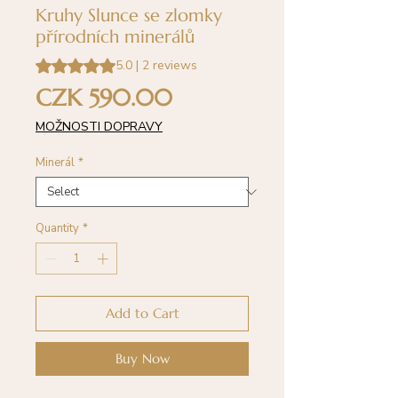
Kruhy Slunce se zlomky
přírodních minerálů
Rating is 5.0 out of five stars based on 2 reviews
5.0 | 2 reviews
Price
CZK 590.00
MOŽNOSTI DOPRAVY
Minerál
*
Quantity
*
Add to Cart
Buy Now