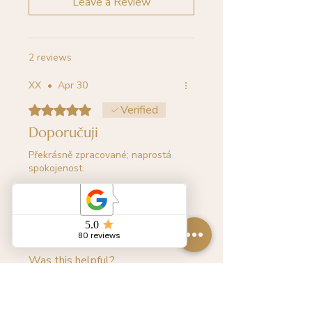
Leave a Review
2 reviews
XX
•
Apr 30
Rated 5 out of 5 stars.
Verified
Doporučuji
Překrásně zpracované; naprostá
spokojenost.
Was this helpful?
Yes
No