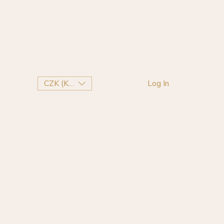
CZK (Kč)
Log In
m
Odstoupení od smlouvy