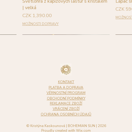
Quick View
Světlohra z kapizových lastur s křišťálem
Lapač s
| velká
Price
CZK 59
Price
CZK 1,390.00
MOŽNOST
MOŽNOSTI DOPRAVY
NOVINKA
NOVINKA
NOVI
KONTAKT
PLATBA A DOPRAVA
VĚRNOSTNÍ PROGRAM
OBCHODNÍ PODMÍNKY
REKLAMACE ZBOŽÍ
VRÁCENÍ ZBOŽÍ
OCHRANA OSOBNÍCH ÚDAJŮ
© Kristýna Kaskounová | BOHEMIAN SUN | 2026
Quick View
Quick View
Quick View
Quick View
Moon |
o květu
žky
nemone
Luxusní lapače slunce | Celestial Moon |
Slunce v Měsíci - jemný lapač slunce
Lapač slunce balón SOMNIA - Lilac Ice
Lapač slunce balón SOMNIA - Syringa
Síla Slu
Lapač s
Lapač s
Lapač s
Proudly created with
Wix.com