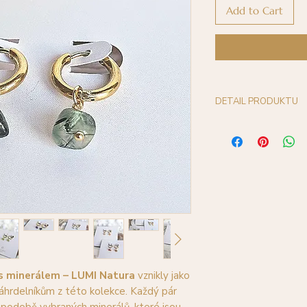
Add to Cart
DETAIL PRODUKTU
Použitý materiál:
chirurgická ocel 
přírodní minerály
Průměr kroužků je c
 s minerálem – LUMI Natura
vznikly jako
náhrdelníkům z této kolekce. Každý pár