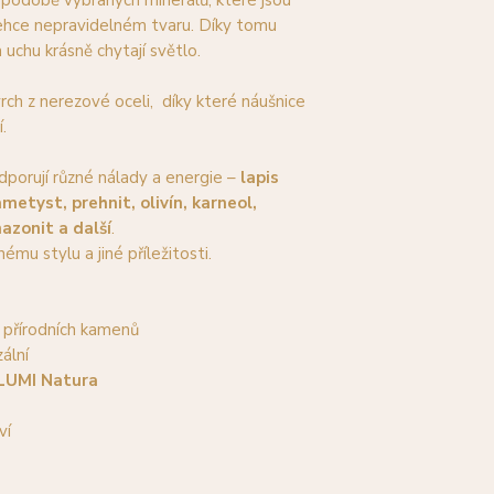
 podobě vybraných minerálů, které jsou
lehce nepravidelném tvaru. Díky tomu
 uchu krásně chytají světlo.
rch z nerezové oceli, díky které náušnice
.
dporují různé nálady a energie –
lapis
 ametyst, prehnit, olivín, karneol,
azonit a další
.
nému stylu a jiné příležitosti.
u přírodních kamenů
ální
LUMI Natura
ví