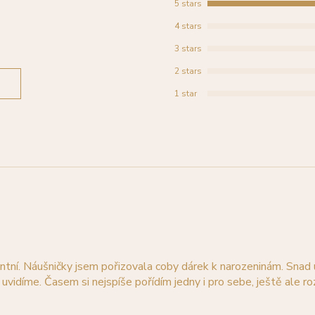
5 stars
4 stars
3 stars
2 stars
1 star
antní. Náušničky jsem pořizovala coby dárek k narozeninám. Snad
 uvidíme. Časem si nejspíše pořídím jedny i pro sebe, ještě ale r