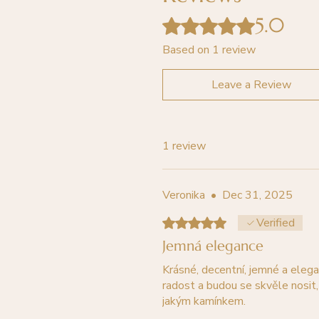
5.0
Rated 5 out of 5 stars.
Based on 1 review
Leave a Review
1 review
Veronika
•
Dec 31, 2025
Rated 5 out of 5 stars.
Verified
Jemná elegance
Krásné, decentní, jemné a eleg
radost a budou se skvěle nosit,
jakým kamínkem.