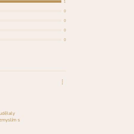
1
0
0
0
0
 udělaly
ozmyslím s