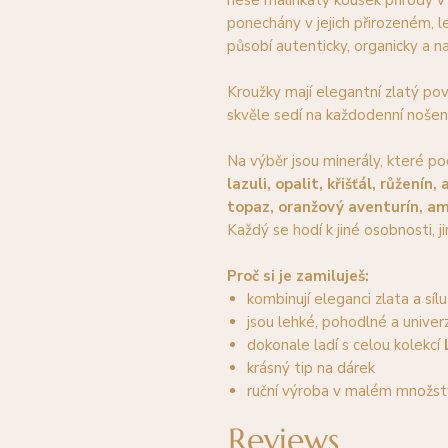
nese malinkatý kousek přírody v
ponechány v jejich přirozeném, 
působí autenticky, organicky a na
Kroužky mají elegantní zlatý pov
skvěle sedí na každodenní nošení
Na výběr jsou minerály, které po
lazuli, opalit, křišťál, růženín,
topaz, oranžový aventurín, am
Každý se hodí k jiné osobnosti, ji
Proč si je zamiluješ:
kombinují eleganci zlata a síl
jsou lehké, pohodlné a univerz
dokonale ladí s celou kolekcí
krásný tip na dárek
ruční výroba v malém množst
Reviews