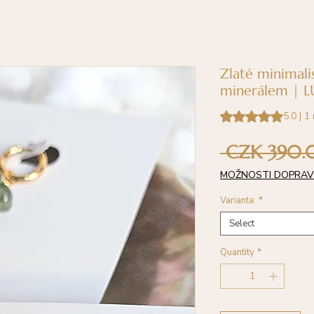
Zlaté minimali
minerálem | L
Rating is 5.0 out o
5.0 | 1
 CZK 390.
MOŽNOSTI DOPRA
Varianta:
*
Select
Quantity
*