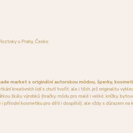
Roztoky u Prahy, Česko
de market s originální autorskou módou, šperky, kosmetik
kání kreativních lidí s chutí tvořit, ale i těch, jež originalitu vyhled
ou škálu výrobků (hračky, módu pro malé i velké, knížky, bytové
i přírodní kosmetiku pro děti i dospělé), ale vždy s důrazem na k