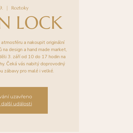
9.
  |  
Roztoky
GN LOCK
 atmosféru a nakoupit originální
ů na design a hand made market,
ěli 3. září od 10 do 17 hodin na
hy. Čeká vás nabitý doprovodný
 zábavy pro malé i velké.
ování uzavřeno
 další události