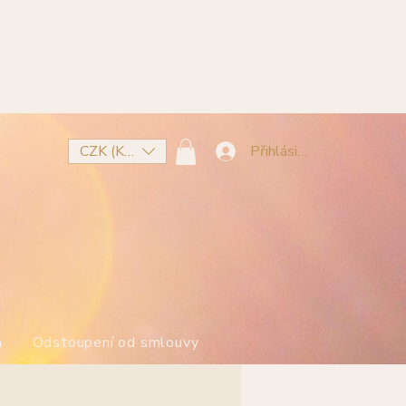
CZK (Kč)
Přihlásit se
m
Odstoupení od smlouvy