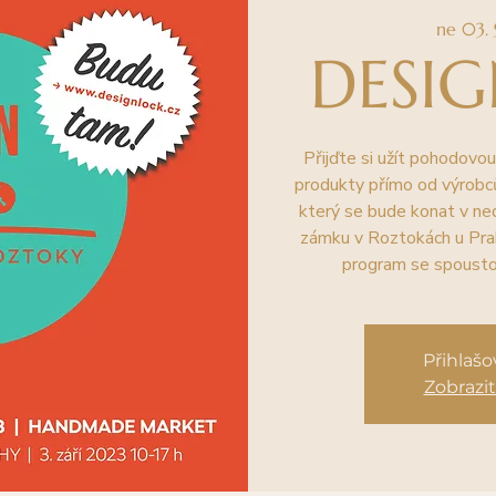
ne 03. 
DESI
Přijďte si užít pohodovou
produkty přímo od výrobc
který se bude konat v ned
zámku v Roztokách u Pra
program se spoustou
Přihlaš
Zobrazit