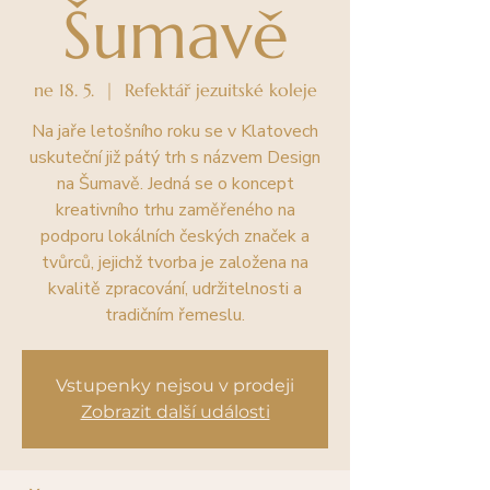
Šumavě
ne 18. 5.
  |  
Refektář jezuitské koleje
Na jaře letošního roku se v Klatovech
uskuteční již pátý trh s názvem Design
na Šumavě. Jedná se o koncept
kreativního trhu zaměřeného na
podporu lokálních českých značek a
tvůrců, jejichž tvorba je založena na
kvalitě zpracování, udržitelnosti a
tradičním řemeslu.
Vstupenky nejsou v prodeji
Zobrazit další události