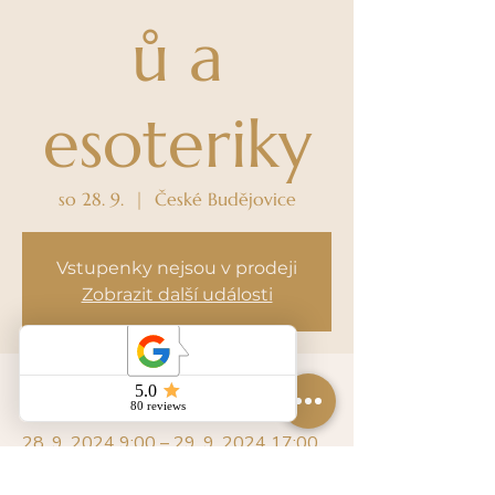
ů a
esoteriky
so 28. 9.
  |  
České Budějovice
Vstupenky nejsou v prodeji
Zobrazit další události
Čas a místo
28. 9. 2024 9:00 – 29. 9. 2024 17:00
České Budějovice , 30, Husova tř. 523