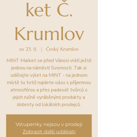
ket Č.
Krumlov
so 23. 11.
  |  
Český Krumlov
MINT Market se před Vánoci vrátí ještě
jednou na náměstí Svornosti. Tak si
udělejte výlet na MINT - na jednom
místě tu totiž najdete oázu s příjemnou
atmosférou a přes padesát tvůrců s
jejich ručně vyráběnými produkty a
dobroty od lokálních prodejců.
Vstupenky nejsou v prodeji
Zobrazit další události