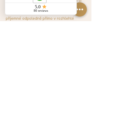
o občerstvení nebude nouze. V kavárně si 
během MINT Marketu budete moci zapůčit i 
deku s piknikovým košem a udělat si 
příjemné odpoledně přímo v rozhlehlé 
zahradě.
Více
Sdílet událost
KONTAKT