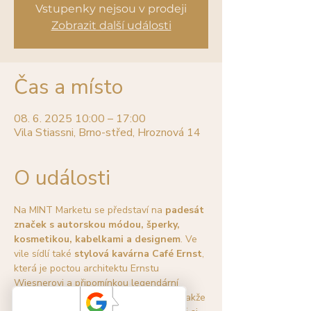
Vstupenky nejsou v prodeji
Zobrazit další události
Čas a místo
08. 6. 2025 10:00 – 17:00
Vila Stiassni, Brno-střed, Hroznová 14
O události
Na MINT Marketu se představí na 
padesát 
značek s autorskou módou, šperky, 
kosmetikou, kabelkami a designem
. Ve 
vile sídlí také 
stylová kavárna Café Ernst
, 
která je poctou architektu Ernstu 
Wiesnerovi a připomínkou legendární 
provorepublikové kavárny Esplanade, takže 