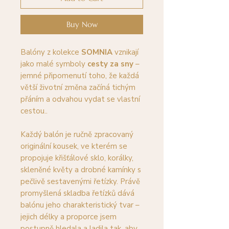
Buy Now
Balóny z kolekce
SOMNIA
vznikají
jako malé symboly
cesty za sny
–
jemné připomenutí toho, že každá
větší životní změna začíná tichým
přáním a odvahou vydat se vlastní
cestou..
Každý balón je ručně zpracovaný
originální kousek, ve kterém se
propojuje křišťálové sklo, korálky,
skleněné květy a drobné kamínky s
pečlivě sestavenými řetízky. Právě
promyšlená skladba řetízků dává
balónu jeho charakteristický tvar –
jejich délky a proporce jsem
postupně hledala a ladila tak, aby