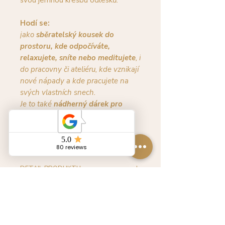
Hodí se:
jako
sběratelský kousek do
prostoru, kde odpočíváte,
relaxujete, sníte nebo meditujete
, i
do pracovny či ateliéru, kde vznikají
nové nápady a kde pracujete na
svých vlastních snech.
Je to také
nádherný dárek pro
všechny snící duše – pro ženy a
dívky, které mají své vize, přání a
odvahu vydat se vlastní cestou.
DETAIL PRODUKTU:
Použitý materiál:
broušený křišťál v odstínu lila o
průměru cca 40 mm
mix skleněných korálků a květů