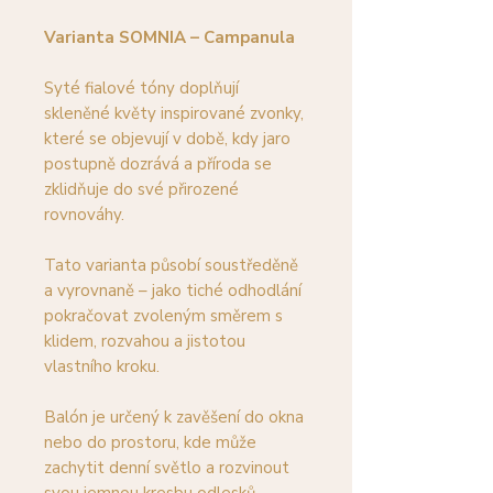
Varianta SOMNIA – Campanula
Syté fialové tóny doplňují
skleněné květy inspirované zvonky,
které se objevují v době, kdy jaro
postupně dozrává a příroda se
zklidňuje do své přirozené
rovnováhy.
Tato varianta působí soustředěně
a vyrovnaně – jako tiché odhodlání
pokračovat zvoleným směrem s
klidem, rozvahou a jistotou
vlastního kroku.
Balón je určený k zavěšení do okna
nebo do prostoru, kde může
zachytit denní světlo a rozvinout
svou jemnou kresbu odlesků.