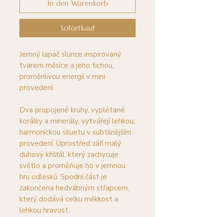
In den Warenkorb
Sofortkauf
Jemný lapač slunce inspirovaný
tvarem měsíce a jeho tichou,
proměnlivou energií v mini
provedení.
Dva propojené kruhy, vyplétané
korálky a minerály, vytvářejí lehkou,
harmonickou siluetu v subtilnějším
provedení. Uprostřed září malý
duhový křišťál, který zachycuje
světlo a proměňuje ho v jemnou
hru odlesků. Spodní část je
zakončena hedvábným střapcem,
který dodává celku měkkost a
lehkou hravost.