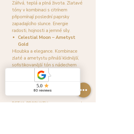
Zářivá, teplá a plná života. Zlatavé
tóny v kombinaci s citrínem
připomínají poslední paprsky
zapadajícího slunce. Energie
radosti, hojnosti a jemné síly.
Celestial Moon – Ametyst
Gold
Hloubka a elegance. Kombinace
zlaté a ametystu přináší klidnější,
sofistikovanější tón s nádechem
mystiky. Varianta pro ženy, které
milují tichou sílu a vnitřní
rovnováhu.
DETAIL PRODUKTU:
Použitý materiál:
zlaté kruhy o průměru 6 a 4 cm
propletené přírodními minerály a
skleněnými korálky