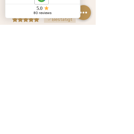
krasavce69
•
11. Feb.
Mit 5 von 5 Sternen bewertet.
Bestätigt
Zlatá Feng Shui
pyramida | střední
Nice very nice
War das hilfreich?
Ja
Nein
SOUVISEJÍCÍ
PRODUKTY
NOVINKA