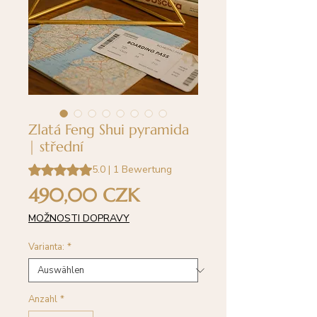
Zlatá Feng Shui pyramida
| střední
Das Rating beträgt 5.0 von fünf Sternen, basierend auf 1
5.0 | 1 Bewertung
Preis
490,00 CZK
MOŽNOSTI DOPRAVY
Varianta:
*
Anzahl
*