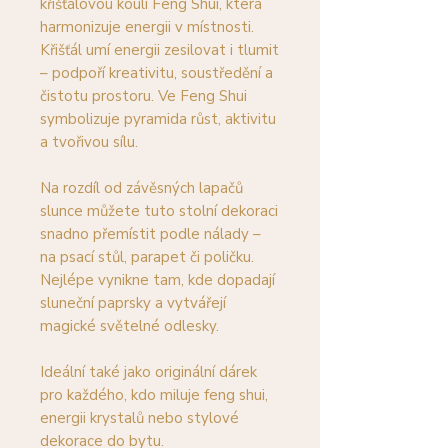
křišťálovou koulí Feng Shui, která
harmonizuje energii v místnosti.
Křišťál umí energii zesilovat i tlumit
– podpoří kreativitu, soustředění a
čistotu prostoru. Ve Feng Shui
symbolizuje pyramida růst, aktivitu
a tvořivou sílu.
Na rozdíl od závěsných lapačů
slunce můžete tuto stolní dekoraci
snadno přemístit podle nálady –
na psací stůl, parapet či poličku.
Nejlépe vynikne tam, kde dopadají
sluneční paprsky a vytvářejí
magické světelné odlesky.
Ideální také jako originální dárek
pro každého, kdo miluje feng shui,
energii krystalů nebo stylové
dekorace do bytu.