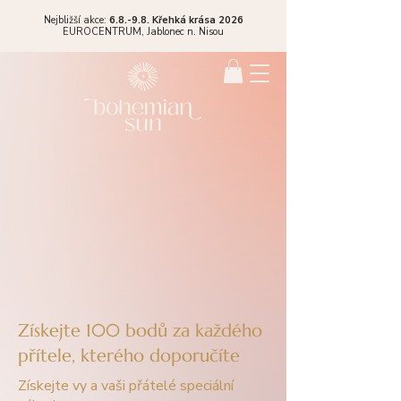
Nejbližší akce:
6.8.-9.8. Křehká krása 2026
EUROCENTRUM,
Jablonec n. Nisou
Získejte 100 bodů za každého
přítele, kterého doporučíte
Získejte vy a vaši přátelé speciální