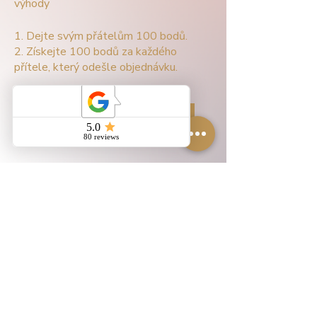
výhody
Dejte svým přátelům 100 bodů.
Získejte 100 bodů za každého
přítele, který odešle objednávku.
Pro doporučení se přihlaste
KONTAKT
PLATBA A DOPRAVA
VĚRNOSTNÍ PROGRAM
OBCHODNÍ PODMÍNKY
REKLAMACE ZBOŽÍ
VRÁCENÍ ZBOŽÍ
OCHRANA OSOBNÍCH ÚDAJŮ