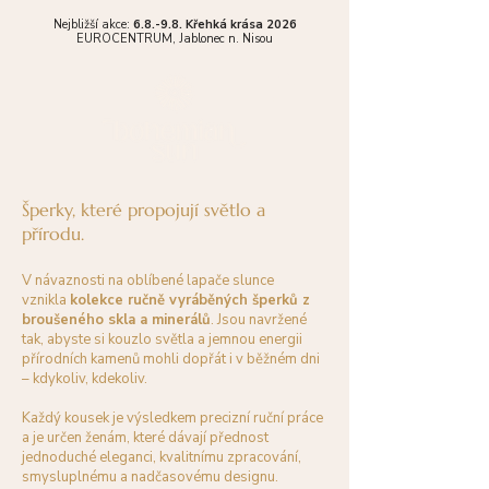
Nejbližší akce:
6.8.-9.8. Křehká krása 2026
EUROCENTRUM,
Jablonec n. Nisou
Šperky, které propojují světlo a
přírodu.
V návaznosti na oblíbené lapače slunce
vznikla
kolekce ručně vyráběných šperků z
broušeného skla a minerálů
. Jsou navržené
tak, abyste si kouzlo světla a jemnou energii
přírodních kamenů mohli dopřát i v běžném dni
– kdykoliv, kdekoliv.
Každý kousek je výsledkem precizní ruční práce
a je určen ženám, které dávají přednost
jednoduché eleganci, kvalitnímu zpracování,
smysluplnému a nadčasovému designu.