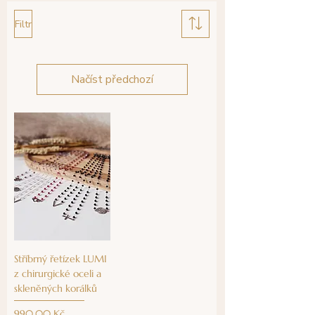
Filtr
Načíst předchozí
Stříbrný řetízek LUMI
z chirurgické oceli a
skleněných korálků
Cena
990,00 Kč